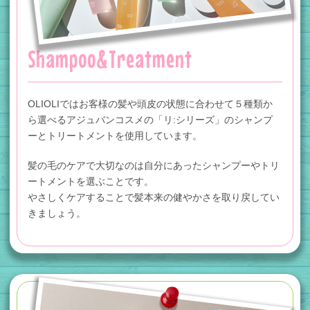
Shampoo&Treatment
OLIOLIではお客様の髪や頭皮の状態に合わせて
５種類か
ら選べる
アジュバンコスメの
「リ:シリーズ」の
シャンプ
ーとトリートメントを
使用しています。
髪の毛のケアで大切なのは自分にあったシャンプー
やトリ
ートメントを選ぶことです。
やさしくケアすることで髪本来の健やかさを
取り戻してい
きましょう。