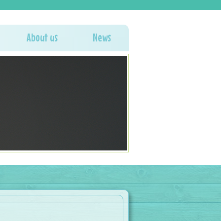
About us
News