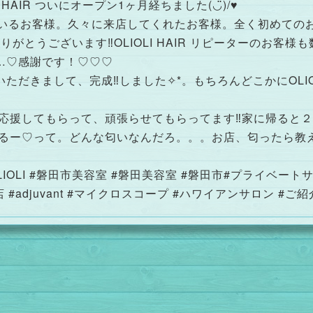
HAIR ついにオープン1ヶ月経ちました(◡̈)/♥︎
ているお客様。久々に来店してくれたお客様。全く初めての
りがとうございます‼︎OLIOLI HAIR リピーターのお客
…♡感謝です！♡♡♡
だきまして、完成‼︎しました✧︎*。もちろんどこかにOLIOL
沢山応援してもらって、頑張らせてもらってます‼︎家に帰ると２
がするー♡って。どんな匂いなんだろ。。。お店、匂ったら
IHAIR #OLIOLI #磐田市美容室 #磐田美容室 #磐田市#プライ
#adjuvant #マイクロスコープ #ハワイアンサロン #ご