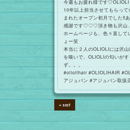
今週もお疲れ様です♡OLIOLI 
10年以上担当させてもらっ
まれたオープン初月でした‼︎あ
感謝です♡♡♡頂き物も沢山
ホームページも、色々直していた
ょー笑
本当に２人のOLIOLIには
を嗅いで、OLIOLIの匂い
ず。。。
#oliolihair #OLIOL
アジュバン #アジュバン取扱店 
« next