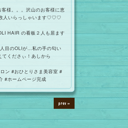
お客様。。。沢山のお客様に恵
様も数人いらっしゃいます♡♡♡
I HAIR の看板２人も居ます
人目のOLIが…私の手の匂い
教えてくださぃ！あしから
ベートサロン #おひとりさま美容室 #
紹介 #ホームページ完成
prev »