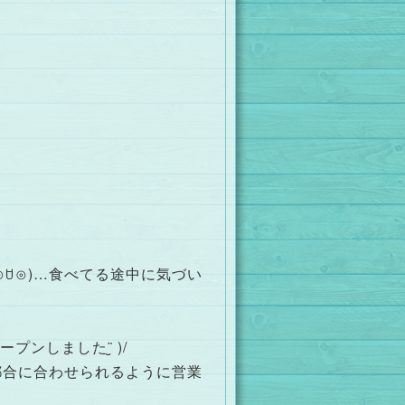
ꇴ⊙)…食べてる途中に気づい
ンしました¨̮ )/
都合に合わせられるように営業