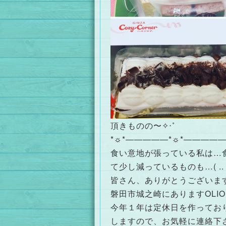
頂きものの〜✧‧˚
*☼*―――――*☼*――――
食い意地が張っている私は…
て少し減っているものも…( .. 
皆さん、ありがとうございます
磐田市城之崎にありますOLIO
今年１年は定休日を作ってお
しますので、お気軽に連絡下さい( ¨