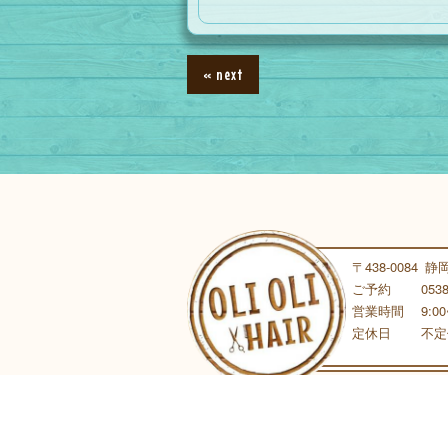
« next
〒438-0084
静岡
ご予約
0538
営業時間
9:0
定休日
不定