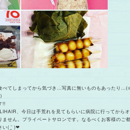
―
食べてしまってから気づき…写真に無いものもあったり…(⊙
)
!!
LIHAIR、今日は手荒れを見てもらいに病院に行ってからオープ
りません。プライベートサロンです。なるべくお客様のご
̮ )︎︎❤