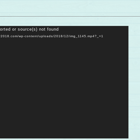
orted or source(s) not found
018.com/wp-content/uploads/2018/12/img_1145.mp4?_=1