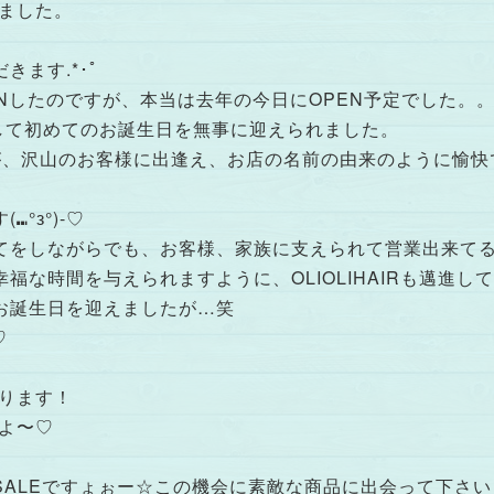
いました。
ます.*･ﾟ
にOPENしたのですが、本当は去年の今日にOPEN予定でした。
PENして初めてのお誕生日を無事に迎えられました。
が、沢山のお客様に出逢え、お店の名前の由来のように愉快
°з°)-♡
てをしながらでも、お客様、家族に支えられて営業出来て
な時間を与えられますように、OLIOLIHAIRも邁進して行
お誕生日を迎えましたが…笑
♡
あります！
すよ〜♡
ALEですょぉー☆この機会に素敵な商品に出会って下さい