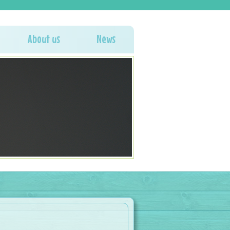
About us
News