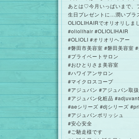
あとは♡今月いっぱいまで、フ
生日プレゼントに…潤いプラスしよう
OLIOLIHAIRでオリオリし
#oliolihair #OLIOLIHAIR
#OLIOLI #オリオリヘアー
#磐田市美容室 #磐田美容室 
#プライベートサロン
#おひとりさま美容室
#ハワイアンサロン
#マイクロスコープ
#アジュバン #アジュバン取
#アジュバン化粧品 #adjuvan
#aeシリーズ #djシリーズ #prin
#アジュバンポリッシュ
#安心安全
#ご馳走様です