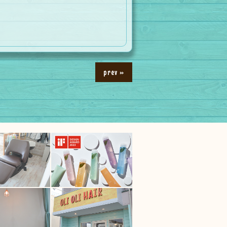
prev »