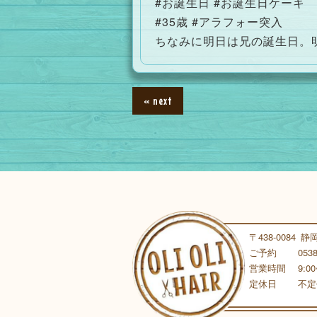
#お誕生日 #お誕生日ケーキ
#35歳 #アラフォー突入
ちなみに明日は兄の誕生日。
« next
〒438-0084
静岡
ご予約
0538
営業時間
9:0
定休日
不定