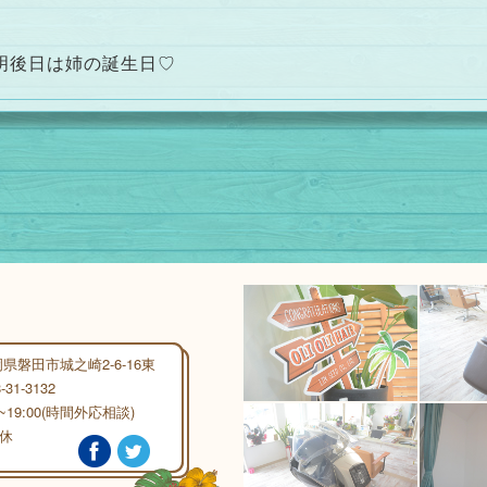
明後日は姉の誕生日♡
県磐田市城之崎2-6-16東
-31-3132
0~19:00(時間外応相談)
休