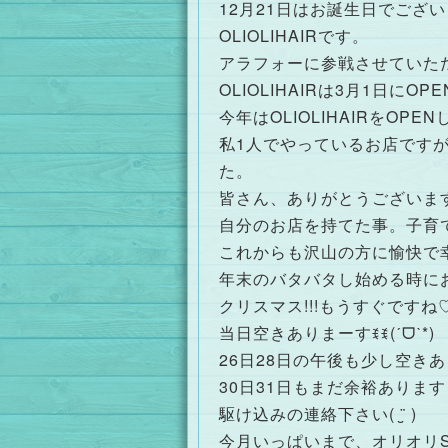
12月21日はお誕生日でござ
OLIOLIHAIRです。
アラフォーに参戦させていただき
OLIOLIHAIRは3月1日
今年はOLIOLIHAIRをO
私1人でやっているお店です
た。
皆さん、ありがとうございます(⑉
自分のお店を持てた事。子育
これからも沢山の方に愉快で幸福
年末のバタバタし始める時に
クリスマス!!!もうすぐですね
当日空きありまーすꉂꉂ(ˊᗜˋ*)
26日28日の午後も少し空き
30日31日もまだ余裕ありま
駆け込みの連絡下さい( ¨̮ )
今月いっぱいまで、オリオリS