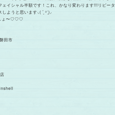
ェイシャル半額です！これ、かなり変わります!!!リピー
と思います⸜( ´͈ ᵌˋ͈)⸝
ましょ〜♡♡♡
#磐田市
扱店
t
shell