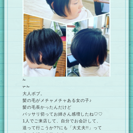
✁︎
✃✁
大人ボブ。
髪の毛がメチャメチャある女の子♪
髪の毛長かったんだけど
バッサリ切ってお姉さん感増したね♡♡
1人でご来店して、自分でお会計して、
送って行こうか??にも「大丈夫!!」って