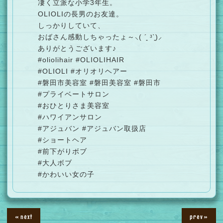
凄く立派な小学3年生。
OLIOLIの長男のお友達。
しっかりしていて、
おばさん感動しちゃったょ～⸜( ´͈ ᵌˋ͈)⸝
ありがとうございます♪
#oliolihair #OLIOLIHAIR
#OLIOLI #オリオリヘアー
#磐田市美容室 #磐田美容室 #磐田市
#プライベートサロン
#おひとりさま美容室
#ハワイアンサロン
#アジュバン #アジュバン取扱店
#ショートヘア
#前下がりボブ
#大人ボブ
#かわいい女の子
« next
prev »